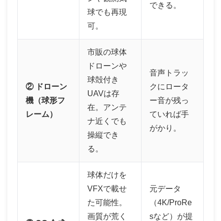
できる。
球でも再現
可。
市販の球体
ドローンや
音声トラッ
球殻付き
② ドローン
クにロータ
UAVは存
機（球形フ
ー音が残っ
在。アンテ
レーム）
ていれば手
ナ近くでも
がかり。
操縦でき
る。
球体だけを
VFXで載せ
元データ
た可能性。
（4K/ProRe
画質が荒く
sなど）が提