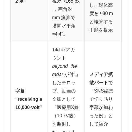
2 基
視差 ≈165 px
し、球体高
→ 画角24
度を ≈80 m
mm 換算で
と概算する
塔間水平角
手順を提示
≈4.4°。
TikTokアカ
ウント
beyond_the_
radar
が付与
メディア拡
したテロッ
散パート
で
字幕
プ。動画の
「SNS編集
“receiving a
文脈として
で切り貼り
10,000-volt”
「医療用X線
字幕が加わ
（10 kV級）
った例」と
を照射し
して紹介