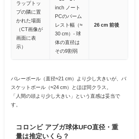
ラップトッ
inch ノート
プの隣に置
PCのパーム
かれた場面
レスト幅（≈
26 cm 前後
（CT画像が
30 cm）- 球
画面に表
体の直径は
示）
その9割弱
バレーボール（直径≈21 cm）より少し大きいが、バ
スケットボール（≈24 cm）とほぼ同クラス。
「人間の頭より少し大きい」という直感は妥当で
す。
コロンビ アブガ球体UFO直径・重
量は推定いくら？