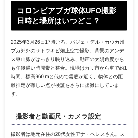
コロンビアブガ球体UFO撮影
日時と場所はいつどこ？
2025年3月26日17時ごろ、バジェ・デル・カウカ州
ブガ郊外のサトウキビ畑上空で撮影。背景のアンデ
ス東山脈がはっきり映り込み、動画の太陽角度から
も午後遅い時間帯と整合。現場はカリ市から車で約1
時間、標高960 mと低めで雲底が近く、物体との距
離推定が難しい点が検証をさらに複雑にしていま
す。
撮影者と動画尺・カメラ設定
撮影者は地元在住の20代女性アナ・ベレスさん。ス