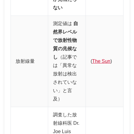
ない
測定値は
自
然界レベル
で放射性物
質の兆候な
し
（記事で
放射線量
(
The Sun
)
は「異常な
放射は検出
されていな
い」と言
及）
調査した放
射線科医 Dr.
Joe Luis