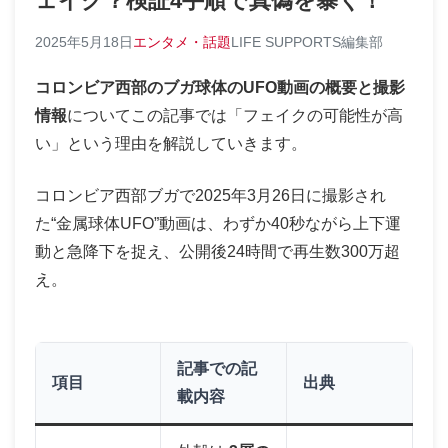
ェイク？検証4手順で真偽を暴く！
2025年5月18日
エンタメ・話題
LIFE SUPPORTS編集部
コロンビア西部のブガ球体のUFO動画の概要と撮影
情報
についてこの記事では「フェイクの可能性が高
い」という理由を解説していきます。
コロンビア西部ブガで2025年3月26日に撮影され
た“金属球体UFO”動画は、わずか40秒ながら上下運
動と急降下を捉え、公開後24時間で再生数300万超
え。
記事での記
項目
出典
載内容