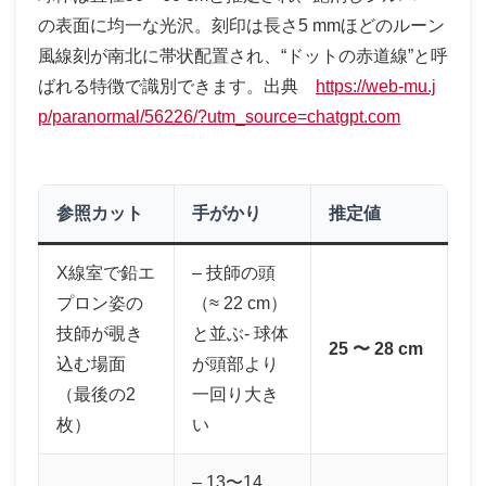
の表面に均一な光沢。刻印は長さ5 mmほどのルーン
風線刻が南北に帯状配置され、“ドットの赤道線”と呼
ばれる特徴で識別できます。出典
https://web-mu.j
p/paranormal/56226/?utm_source=chatgpt.com
参照カット
手がかり
推定値
X線室で鉛エ
– 技師の頭
プロン姿の
（≈ 22 cm）
技師が覗き
と並ぶ- 球体
25 〜 28 cm
込む場面
が頭部より
（最後の2
一回り大き
枚）
い
– 13〜14