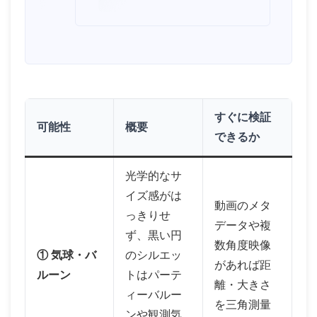
すぐに検証
可能性
概要
できるか
光学的なサ
イズ感がは
動画のメタ
っきりせ
データや複
ず、黒い円
数角度映像
① 気球・バ
のシルエッ
があれば距
ルーン
トはパーテ
離・大きさ
ィーバルー
を三角測量
ンや観測気