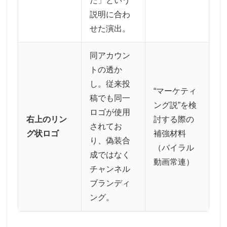
た」という
説明に合わ
せた演出。
同アカウン
トの透か
し。従来投
“マーケティ
稿でも同一
ング説”を検
ロゴが使用
右上のリン
討する際の
されてお
グ状ロゴ
補強材料
り、偽装合
（バイラル
成ではなく
動画常連）
チャンネル
ブランディ
ング。