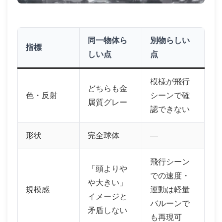
同一物体ら
別物らしい
指標
しい点
点
模様が飛行
どちらも金
色・反射
シーンで確
属質グレー
認できない
形状
完全球体
―
飛行シーン
「頭よりや
での速度・
や大きい」
規模感
運動は軽量
イメージと
バルーンで
矛盾しない
も再現可