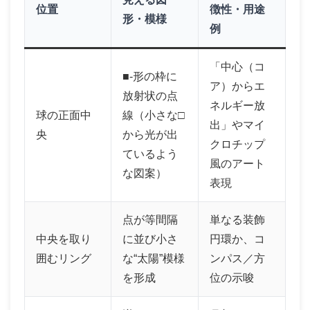
位置
徴性・用途
形・模様
例
「中心（コ
■‐形の枠に
ア）からエ
放射状の点
ネルギー放
球の正面中
線（小さな□
出」やマイ
央
から光が出
クロチップ
ているよう
風のアート
な図案）
表現
点が等間隔
単なる装飾
中央を取り
に並び小さ
円環か、コ
囲むリング
な“太陽”模様
ンパス／方
を形成
位の示唆