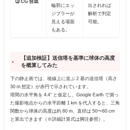
③ CG 合成
輪郭にエッ
出されれば
ジブラーが
解析で判定
見える場面
可能。
もある。
【追加検証】送信塔を基準に球体の高度
を概算してみた
下の静止画では、稜線上に並ぶ 2 基の送信塔（高さ
30 m 想定）が赤円で示されています。
塔間の水平角を 4.4° と仮定し、Google Earth で測っ
た撮影地点からの水平距離 1 km を代入すると、三角
関数から球体の高度は約 80 m、直径は 50〜60 cm
と算出できます（※詳細計算式は脚注参照）。