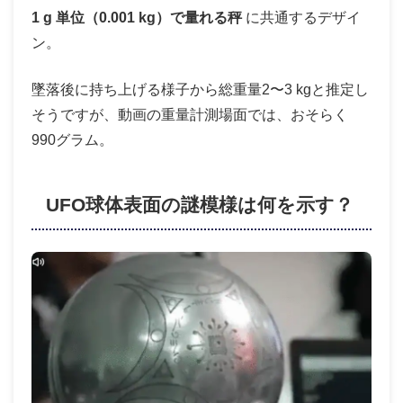
1 g 単位（0.001 kg）で量れる秤
に共通するデザイ
ン。
墜落後に持ち上げる様子から総重量2〜3 kgと推定し
そうですが、動画の重量計測場面では、おそらく
990グラム。
UFO球体表面の謎模様は何を示す？