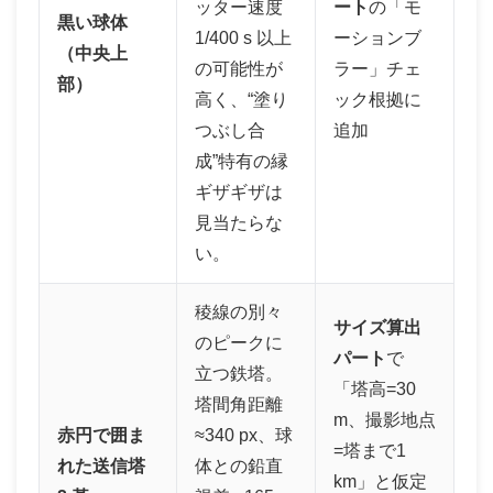
ッター速度
ート
の「モ
黒い球体
1/400 s 以上
ーションブ
（中央上
の可能性が
ラー」チェ
部）
高く、“塗り
ック根拠に
つぶし合
追加
成”特有の縁
ギザギザは
見当たらな
い。
稜線の別々
サイズ算出
のピークに
パート
で
立つ鉄塔。
「塔高=30
塔間角距離
m、撮影地点
赤円で囲ま
≈340 px、球
=塔まで1
れた送信塔
体との鉛直
km」と仮定