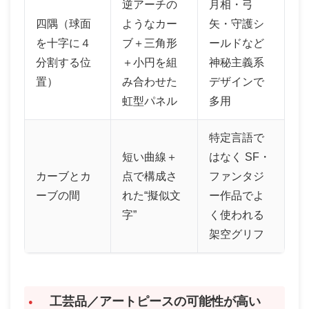
逆アーチの
月相・弓
四隅（球面
ようなカー
矢・守護シ
を十字に４
ブ＋三角形
ールドなど
分割する位
＋小円を組
神秘主義系
置）
み合わせた
デザインで
虹型パネル
多用
特定言語で
短い曲線＋
はなく SF・
カーブとカ
点で構成さ
ファンタジ
ーブの間
れた“擬似文
ー作品でよ
字”
く使われる
架空グリフ
工芸品／アートピースの可能性が高い