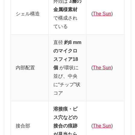
外殻は
3層の
金属様素材
シェル構造
(
The Sun
)
で構成され
ている
直径
約8 mm
のマイクロ
スフィア18
内部配置
個
が環状に
(
The Sun
)
並び、中央
に“チップ”状
コア
溶接痕・ビ
ス穴などの
接合部
接合の痕跡
(
The Sun
)
が見当たら