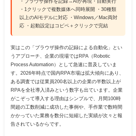
・ブラウザ操作を記録→AIが再現・自動実行
・1クリックで複数媒体へ同時展開 ・30種類
以上のAIモデルに対応 ・Windows／Mac両対
応 ・起動設定はコピペ＋クリックで完結
実はこの「ブラウザ操作の記録による自動化」とい
うアプローチ、企業の現場ではRPA（Robotic
Process Automation）として急速に普及していま
す。2026年時点で国内RPA市場は拡大傾向にあり、
ある調査では従業員200名以上の企業の半数以上が
RPAを全社導入済みという数字も出ています。企業
がこぞって導入する理由はシンプルで、月間100時
間超の工数削減に成功した事例や、手作業で数時間
かかっていた業務を数分に短縮した実績が次々と報
告されているからです。