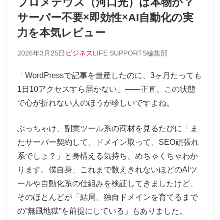
プロメテウス（河口光）は本物か？
サーバー不要×即効性×AI自動化の実
力を本気レビュー
2026年3月25日
ビジネス
LIFE SUPPORTS編集部
「WordPressで記事を量産したのに、3ヶ月たっても
1日10アクセスすら届かない」——正直、この状態
で心が折れない人のほうが珍しいですよね。
ぶっちゃけ、副業ツール系の商材を見るたびに「ま
たサーバー契約して、ドメイン取って、SEO頑張れ
系でしょ？」と身構える気持ち、めちゃくちゃわか
ります。僕自身、これまで数えきれないほどのAIツ
ールや自動化系の仕組みを検証してきましたけど、
そのほとんどが「結局、独自ドメインを育てるまで
の”無風地獄”を前提にしている」もありました。