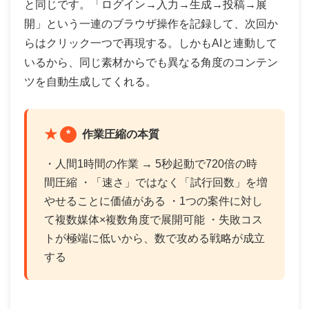
と同じです。「ログイン→入力→生成→投稿→展
開」という一連のブラウザ操作を記録して、次回か
らはクリック一つで再現する。しかもAIと連動して
いるから、同じ素材からでも異なる角度のコンテン
ツを自動生成してくれる。
*
作業圧縮の本質
・人間1時間の作業 → 5秒起動で720倍の時
間圧縮 ・「速さ」ではなく「試行回数」を増
やせることに価値がある ・1つの案件に対し
て複数媒体×複数角度で展開可能 ・失敗コス
トが極端に低いから、数で攻める戦略が成立
する