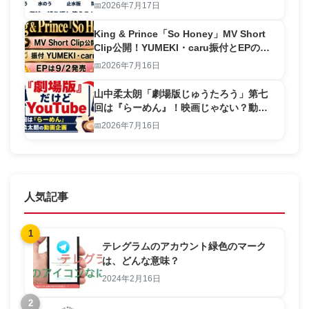
ープを比較
2026年7月17日
King & Prince「So Honey」MV Short
Clip公開！YUMEKI・caru振付とEPの見
どころ
2026年7月16日
山中柔太朗「劇場版じゅうたろう」第七
回は『らーめん』！映画じゃない？動画
の見どころ
2026年7月16日
人気記事
1
テレグラムのアカウント緑色のマーク
は、どんな意味？
2024年2月16日
2