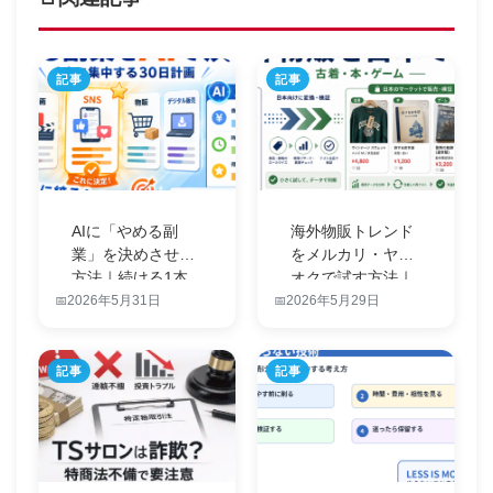
記事
記事
AIに「やめる副
海外物販トレンド
業」を決めさせる
をメルカリ・ヤフ
方法｜続ける1本
オクで試す方法｜
に集中する3…
古着・本・ゲ…
2026年5月31日
2026年5月29日
記事
記事