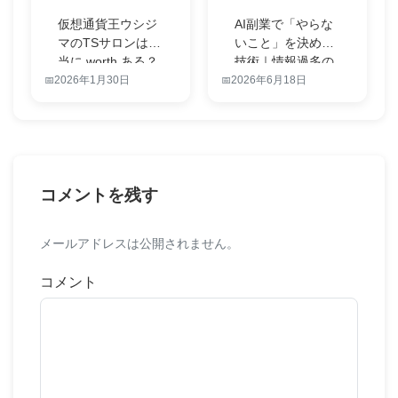
仮想通貨王ウシジ
AI副業で「やらな
マのTSサロンは本
いこと」を決める
当に worth ある？
技術｜情報過多の
無…
時代に続け…
2026年1月30日
2026年6月18日
コメントを残す
メールアドレスは公開されません。
コメント