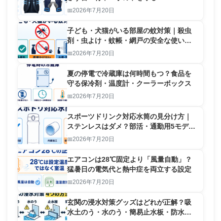
2026年7月20日
子ども・犬猫がいる部屋の蚊対策｜殺虫
剤・虫よけ・蚊帳・網戸の安全な使い分
け
2026年7月20日
夏の停電で冷蔵庫は何時間もつ？食品を
守る保冷剤・温度計・クーラーボックス
2026年7月20日
スポーツドリンク対応水筒の見分け方｜
ステンレスはダメ？部活・通勤用5モデル
比較
2026年7月20日
エアコンは28℃固定より「風量自動」？
猛暑日の電気代と熱中症を両立する設定
2026年7月20日
玄関の浸水対策グッズはどれが正解？吸
水土のう・水のう・簡易止水板・防水テ