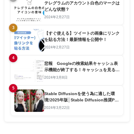
テレグラムのアカウント白色のマークは
どんな状態？
2024年2月27日
3
【すぐ使える】ツイートの画像にリンク
を貼る方法！最新情報を公開中！
2024年2月27日
4
悲報 Googleの検索結果キャッシュ表
示機能が終了する！キャッシュを見る方
法を解説します。
2024年3月8日
5
Stable Diffusionを使う為に適した環
境!2025年版│Stable Diffusion推奨PC
スペック解説
2024年3月22日