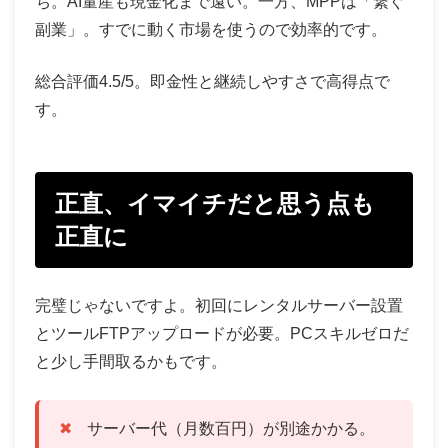
ち。AI量産も現金化まで遠い。一方、MPPは「繋ぐ
副業」。すでに動く市場を使うので効率的です。
総合評価4.5/5。即金性と継続しやすさで高得点で
す。
正直、イマイチだと思う点も
正直に
完璧じゃないですよ。初回にレンタルサーバー設置
とツールFTPアップロードが必要。PCスキルゼロだ
と少し手間取るかもです。
サーバー代（月数百円）が別途かかる。