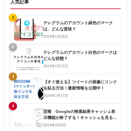
人気記事
1
テレグラムのアカウント緑色のマーク
は、どんな意味？
2024年2月16日
2
テレグラムのアカウント白色のマークは
どんな状態？
2024年2月27日
3
【すぐ使える】ツイートの画像にリンク
を貼る方法！最新情報を公開中！
2024年2月27日
4
悲報 Googleの検索結果キャッシュ表
示機能が終了する！キャッシュを見る方
法を解説します。
2024年3月8日