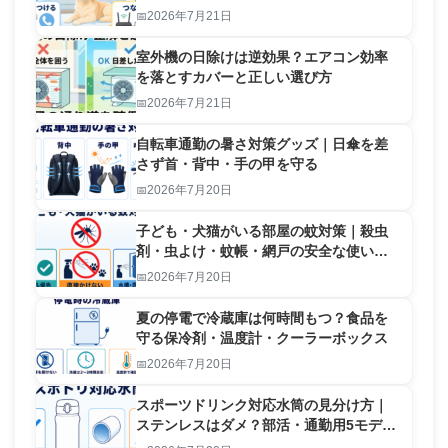
2026年7月21日
室外機の日除けは逆効果？エアコン効率
を落とすカバーと正しい選び方
2026年7月21日
自転車通勤の暑さ対策グッズ｜日傘を差
さず首・背中・手の甲を守る
2026年7月20日
子ども・犬猫がいる部屋の蚊対策｜殺虫
剤・虫よけ・蚊帳・網戸の安全な使い分
け
2026年7月20日
夏の停電で冷蔵庫は何時間もつ？食品を
守る保冷剤・温度計・クーラーボックス
2026年7月20日
スポーツドリンク対応水筒の見分け方｜
ステンレスはダメ？部活・通勤用5モデル
比較