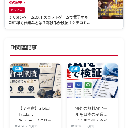
次の記事
ビジネス
ミリオンゲームDX！スロットゲームで電子マネー
GET稼ぐ仕組みとは？稼げるか検証！クチコミも
掲載！
関連記事
記事
記事
【要注意】Global
海外の無料AIツー
Trade
ルを日本の副業で
Academy（グロー
どこまで使えるか
バ…
検証する
2026年4月25日
2026年6月2日