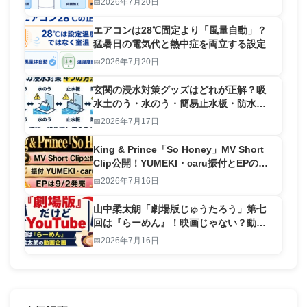
2026年7月20日
エアコンは28℃固定より「風量自動」？
猛暑日の電気代と熱中症を両立する設定
2026年7月20日
玄関の浸水対策グッズはどれが正解？吸
水土のう・水のう・簡易止水板・防水テ
ープを比較
2026年7月17日
King & Prince「So Honey」MV Short
Clip公開！YUMEKI・caru振付とEPの見
どころ
2026年7月16日
山中柔太朗「劇場版じゅうたろう」第七
回は『らーめん』！映画じゃない？動画
の見どころ
2026年7月16日