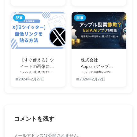
記事
記事
【すぐ使える】ツ
株式会社
イートの画像にリ
Apple（アップ
ンクを貼る方法！
ル）の副業は詐
最新情報を公…
欺？ESTAのAIア…
2024年2月27日
2026年2月22日
コメントを残す
メールアドレスは公開されません。