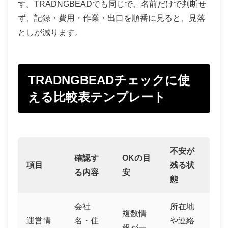
す。TRADNGBEADでも同じで、名前だけで判断せ
ず、記録・費用・作業・出口を順番に見ると、見落
としが減ります。
TRADNGBEADチェックに使
える比較表テンプレート
不安が
確認す
OKの目
項目
残る状
る内容
安
態
会社
所在地
複数情
運営情
名・住
や連絡
報が一