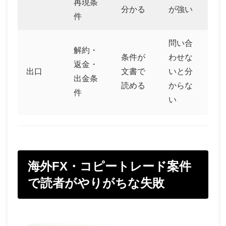
再現条
分かる
が強い
件
問い合
解約・
条件が
わせな
返金・
出口
文書で
いと分
出金条
読める
からな
件
い
海外FX・コピートレード案件
で読者がやりがちな失敗