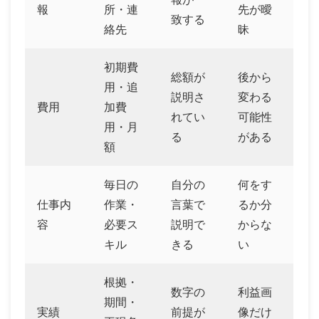
報
所・連
先が曖
致する
絡先
昧
初期費
総額が
後から
用・追
説明さ
変わる
費用
加費
れてい
可能性
用・月
る
がある
額
毎日の
自分の
何をす
仕事内
作業・
言葉で
るか分
容
必要ス
説明で
からな
キル
きる
い
根拠・
数字の
利益画
期間・
実績
前提が
像だけ