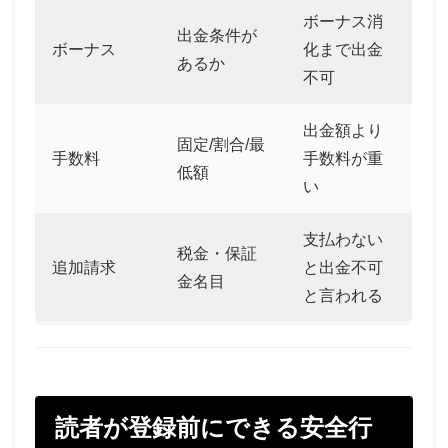
ボーナス消
出金条件が
ボーナス
化まで出金
あるか
不可
出金額より
固定/割合/最
手数料
手数料が重
低額
い
支払わない
税金・保証
追加請求
と出金不可
金名目
と言われる
読者が登録前にできる安全行