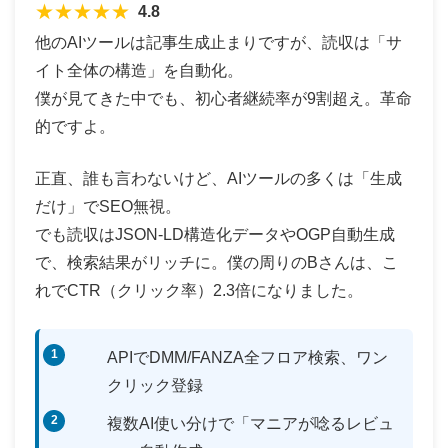
★
★
★
★
★
4.8
他のAIツールは記事生成止まりですが、読収は「サ
イト全体の構造」を自動化。
僕が見てきた中でも、初心者継続率が9割超え。革命
的ですよ。
正直、誰も言わないけど、AIツールの多くは「生成
だけ」でSEO無視。
でも読収はJSON-LD構造化データやOGP自動生成
で、検索結果がリッチに。僕の周りのBさんは、こ
れでCTR（クリック率）2.3倍になりました。
APIでDMM/FANZA全フロア検索、ワン
クリック登録
複数AI使い分けで「マニアが唸るレビュ