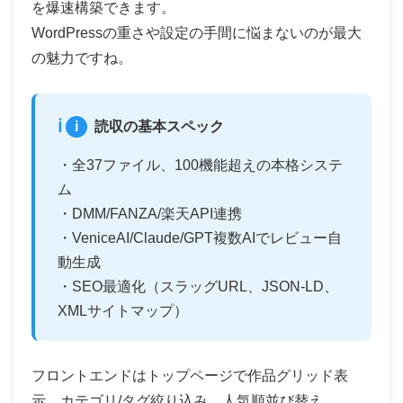
を爆速構築できます。
WordPressの重さや設定の手間に悩まないのが最大
の魅力ですね。
i
読収の基本スペック
・全37ファイル、100機能超えの本格システ
ム
・DMM/FANZA/楽天API連携
・VeniceAI/Claude/GPT複数AIでレビュー自
動生成
・SEO最適化（スラッグURL、JSON-LD、
XMLサイトマップ）
フロントエンドはトップページで作品グリッド表
示、カテゴリ/タグ絞り込み、人気順並び替え。