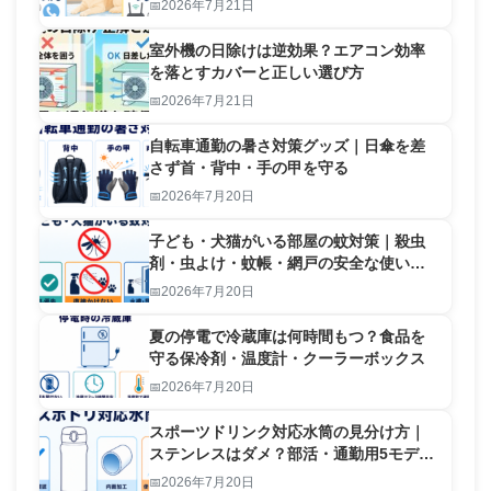
2026年7月21日
室外機の日除けは逆効果？エアコン効率
を落とすカバーと正しい選び方
2026年7月21日
自転車通勤の暑さ対策グッズ｜日傘を差
さず首・背中・手の甲を守る
2026年7月20日
子ども・犬猫がいる部屋の蚊対策｜殺虫
剤・虫よけ・蚊帳・網戸の安全な使い分
け
2026年7月20日
夏の停電で冷蔵庫は何時間もつ？食品を
守る保冷剤・温度計・クーラーボックス
2026年7月20日
スポーツドリンク対応水筒の見分け方｜
ステンレスはダメ？部活・通勤用5モデル
比較
2026年7月20日