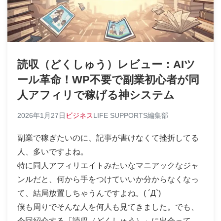
読収（どくしゅう）レビュー：AIツ
ール革命！WP不要で副業初心者が同
人アフィリで稼げる神システム
2026年1月27日
ビジネス
LIFE SUPPORTS編集部
副業で稼ぎたいのに、記事が書けなくて挫折してる
人、多いですよね。
特に同人アフィリエイトみたいなマニアックなジャ
ンルだと、何から手をつけていいか分からなくなっ
て、結局放置しちゃうんですよね。( ´Д`)
僕も周りでそんな人を何人も見てきました。でも、
今回紹介する「読収（どくしゅう）」に出会って、