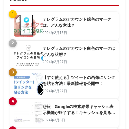
1
テレグラムのアカウント緑色のマーク
は、どんな意味？
2024年2月16日
2
テレグラムのアカウント白色のマークは
どんな状態？
2024年2月27日
3
【すぐ使える】ツイートの画像にリンク
を貼る方法！最新情報を公開中！
2024年2月27日
4
悲報 Googleの検索結果キャッシュ表
示機能が終了する！キャッシュを見る方
法を解説します。
2024年3月8日