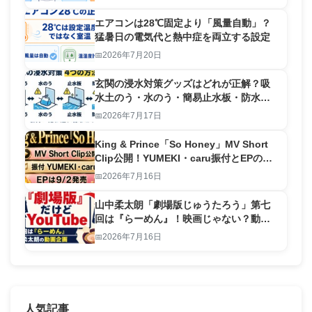
エアコンは28℃固定より「風量自動」？
猛暑日の電気代と熱中症を両立する設定
2026年7月20日
玄関の浸水対策グッズはどれが正解？吸
水土のう・水のう・簡易止水板・防水テ
ープを比較
2026年7月17日
King & Prince「So Honey」MV Short
Clip公開！YUMEKI・caru振付とEPの見
どころ
2026年7月16日
山中柔太朗「劇場版じゅうたろう」第七
回は『らーめん』！映画じゃない？動画
の見どころ
2026年7月16日
人気記事