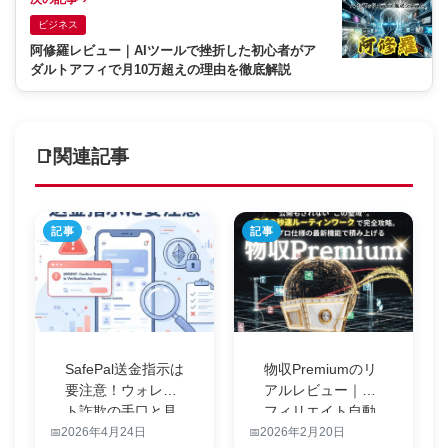
ビジネス
阿修羅レビュー｜AIツールで挫折した初心者がア
ダルトアフィで月10万超えの理由を徹底解説
関連記事
記事
記事
SafePal送金指示は
物収Premiumのリ
要注意！ウォレッ
アルレビュー｜ア
ト詐欺の手口と見
フィリエイト自動
分け…
化で作…
2026年4月24日
2026年2月20日