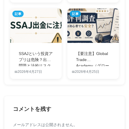
記事
記事
SSAJという投資ア
【要注意】Global
プリは危険？出金
Trade
問題と法的リスク
Academy（グロー
を徹底検…
バ…
2026年4月27日
2026年4月25日
コメントを残す
メールアドレスは公開されません。