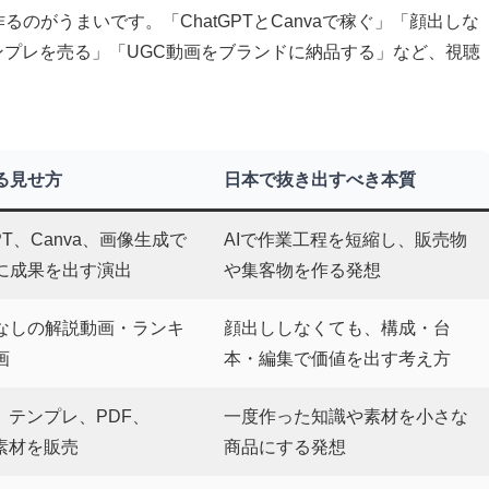
のがうまいです。「ChatGPTとCanvaで稼ぐ」「顔出しな
でテンプレを売る」「UGC動画をブランドに納品する」など、視聴
。
る見せ方
日本で抜き出すべき本質
GPT、Canva、画像生成で
AIで作業工程を短縮し、販売物
に成果を出す演出
や集客物を作る発想
なしの解説動画・ランキ
顔出ししなくても、構成・台
画
本・編集で価値を出す考え方
on、テンプレ、PDF、
一度作った知識や素材を小さな
a素材を販売
商品にする発想