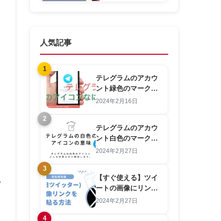
い？動画の見どこ
ろ
人気記事
1
テレグラムのアカウ
ント緑色のマーク
は、どんな意味？
2024年2月16日
2
テレグラムのアカウ
ント白色のマークは
どんな状態？
2024年2月27日
3
【すぐ使える】ツイ
ートの画像にリンク
を貼る方法！最新情
2024年2月27日
報を公開中！
4