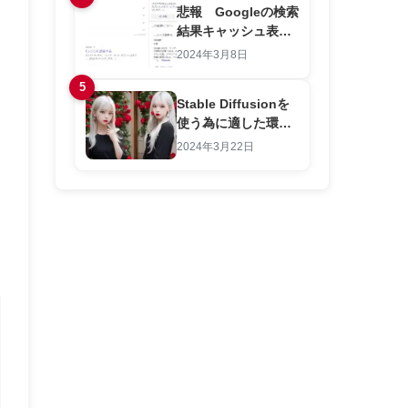
悲報 Googleの検索
結果キャッシュ表示
機能が終了する！キ
2024年3月8日
ャッシュを見る方法
5
を解説します。
Stable Diffusionを
使う為に適した環
境!2025年版│Stable
2024年3月22日
Diffusion推奨PCス
ペック解説