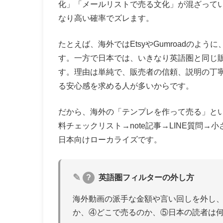
化」「メールリストで売る文化」が混ざって
なり高い確率でズレます。
たとえば、海外ではEtsyやGumroadのよ
す。一方で日本では、いきなり英語圏と同じ
す。理由は単純で、販売者の信頼、説明の丁寧
る安心感を求める人が多いからです。
だから、海外の「テンプレを作って売る」と
料チェックリスト→note記事→LINE質問
日本向けローカライズです。
?
英語圏フィルターの外し方
海外動画の派手な金額や言い回しを外し
か、④どこで売るのか、⑤日本の読者は何