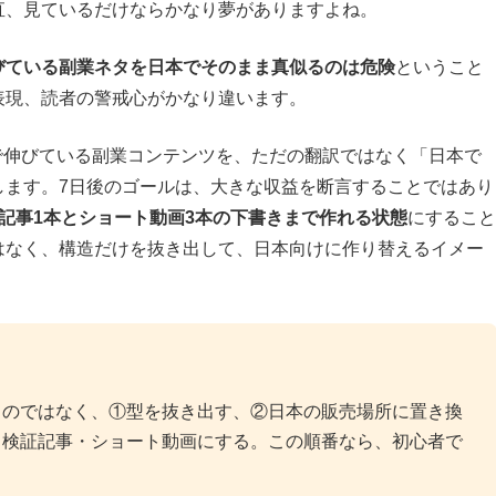
直、見ているだけならかなり夢がありますよね。
びている副業ネタを日本でそのまま真似るのは危険
ということ
表現、読者の警戒心がかなり違います。
Tokで伸びている副業コンテンツを、ただの翻訳ではなく「日本で
します。7日後のゴールは、大きな収益を断言することではあり
記事1本とショート動画3本の下書きまで作れる状態
にすること
はなく、構造だけを抜き出して、日本向けに作り替えるイメー
るのではなく、①型を抜き出す、②日本の販売場所に置き換
く検証記事・ショート動画にする。この順番なら、初心者で