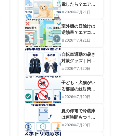
電したら？エアコ
ン停止を知らせる
2026年7月21日
対策グッズと備え
室外機の日除けは
逆効果？エアコン
効率を落とすカバ
2026年7月21日
ーと正しい選び方
自転車通勤の暑さ
対策グッズ｜日傘
を差さず首・背
2026年7月20日
中・手の甲を守る
子ども・犬猫がい
る部屋の蚊対策｜
殺虫剤・虫よけ・
2026年7月20日
蚊帳・網戸の安全
な使い分け
夏の停電で冷蔵庫
は何時間もつ？食
品を守る保冷剤・
2026年7月20日
温度計・クーラー