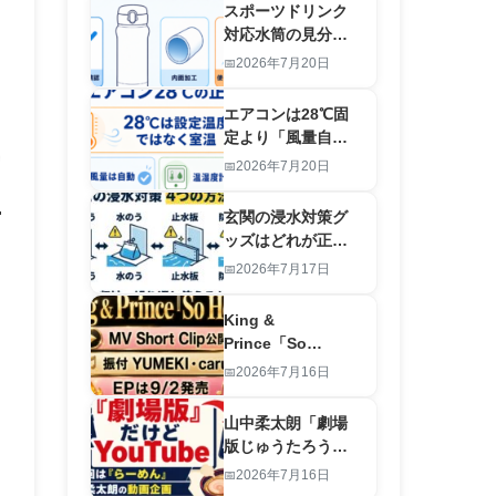
ボックス
スポーツドリンク
対応水筒の見分け
方｜ステンレスは
2026年7月20日
ダメ？部活・通勤
用5モデル比較
エアコンは28℃固
定より「風量自
動」？猛暑日の電
2026年7月20日
気代と熱中症を両
立する設定
玄関の浸水対策グ
ッズはどれが正
解？吸水土のう・
2026年7月17日
水のう・簡易止水
板・防水テープを
King &
比較
Prince「So
Honey」MV Short
2026年7月16日
Clip公開！
YUMEKI・caru振
山中柔太朗「劇場
付とEPの見どころ
版じゅうたろう」
第七回は『らーめ
2026年7月16日
ん』！映画じゃな