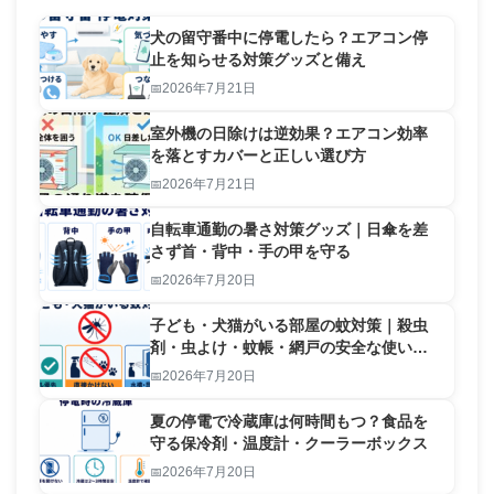
犬の留守番中に停電したら？エアコン停
止を知らせる対策グッズと備え
2026年7月21日
室外機の日除けは逆効果？エアコン効率
を落とすカバーと正しい選び方
2026年7月21日
自転車通勤の暑さ対策グッズ｜日傘を差
さず首・背中・手の甲を守る
2026年7月20日
子ども・犬猫がいる部屋の蚊対策｜殺虫
剤・虫よけ・蚊帳・網戸の安全な使い分
け
2026年7月20日
夏の停電で冷蔵庫は何時間もつ？食品を
守る保冷剤・温度計・クーラーボックス
2026年7月20日