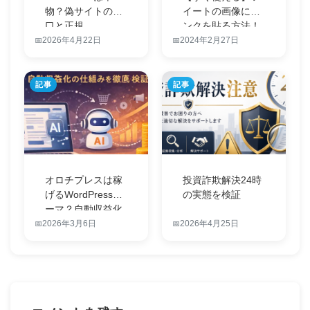
物？偽サイトの手
イートの画像にリ
口と正規
ンクを貼る方法！
BTCBOX…
最新情報を公…
2026年4月22日
2024年2月27日
記事
記事
オロチプレスは稼
投資詐欺解決24時
げるWordPressテ
の実態を検証
ーマ？自動収益化
の仕…
2026年3月6日
2026年4月25日