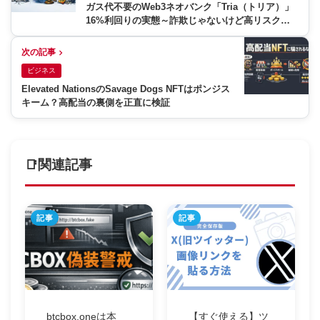
ガス代不要のWeb3ネオバンク「Tria（トリア）」
16%利回りの実態～詐欺じゃないけど高リスク！
僕が見てきたDeFiの落とし穴を正直解説
次の記事
ビジネス
Elevated NationsのSavage Dogs NFTはポンジス
キーム？高配当の裏側を正直に検証
関連記事
記事
記事
btcbox.oneは本
【すぐ使える】ツ