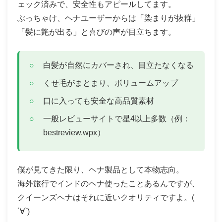
ェック済みで、安全性もアピールしてます。
ぶっちゃけ、ヘナユーザーからは「染まりが抜群」
「髪に艶が出る」と喜びの声が目立ちます。
白髪が自然にカバーされ、目立たなくなる
くせ毛がまとまり、ボリュームアップ
口に入っても安全な高品質素材
一般レビューサイトで星4以上多数（例：
bestreview.wpx）
僕が見てきた限り、ヘナ製品として本物志向。
海外旅行でインドのヘナ使ったことあるんですが、
クイーンズヘナはそれに近いクオリティですよ。(
´∀`)