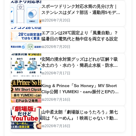
スポーツドリンク対応水筒の見分け方｜
ステンレスはダメ？部活・通勤用5モデル
比較
2026年7月20日
エアコンは28℃固定より「風量自動」？
猛暑日の電気代と熱中症を両立する設定
2026年7月20日
玄関の浸水対策グッズはどれが正解？吸
水土のう・水のう・簡易止水板・防水テ
ープを比較
2026年7月17日
King & Prince「So Honey」MV Short
Clip公開！YUMEKI・caru振付とEPの見
どころ
2026年7月16日
山中柔太朗「劇場版じゅうたろう」第七
回は『らーめん』！映画じゃない？動画
の見どころ
2026年7月16日