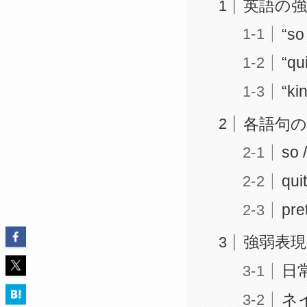
英語の
“s
“qu
“k
各語句
so
qu
pr
強弱表
日
ネ