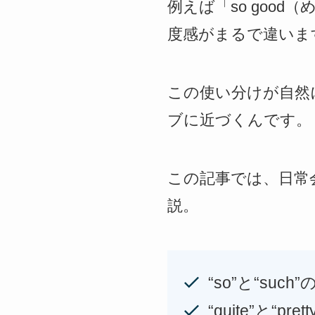
例えば「so good
度感がまるで違いま
この使い分けが自然
ブに近づくんです。
この記事では、日常
説。
“so”と“suc
“quite”と“p