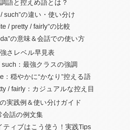
強調語と控えめ語とは？
o / such”の違い・使い分け
ite / pretty / fairly”の比較
inda”の意味＆会話での使い方
の強さレベル早見表
 / such：最強クラスの強調
ite：穏やかに“かなり”控える語
etty / fairly：カジュアルな控え目
現の実践例＆使い分けガイド
常会話の例文集
イティブはこう使う！実践Tips