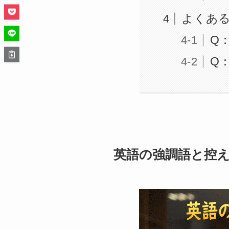
よくある
Q：
Q：
英語の強調語と控