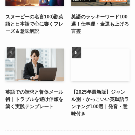
スヌーピーの名言100選!英
英語のラッキーワード100
語と日本語で心に響くフレ
選！仕事運・金運も上げる
ーズ＆意味解説
言霊
英語での請求と督促メール
【2025年最新版】ジャン
術｜トラブルを避け信頼を
ル別・かっこいい英単語ラ
築く実践テンプレート
ンキング100選｜発音・意
味付き