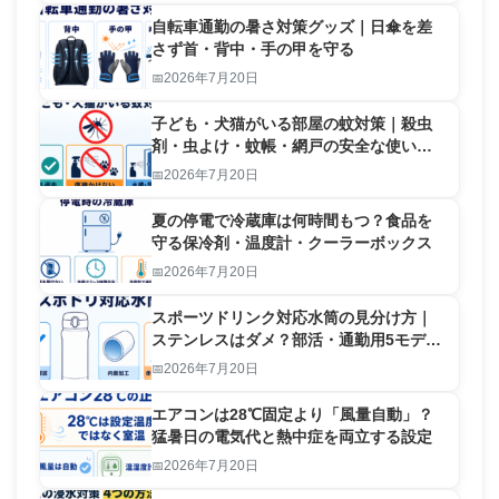
自転車通勤の暑さ対策グッズ｜日傘を差
さず首・背中・手の甲を守る
2026年7月20日
子ども・犬猫がいる部屋の蚊対策｜殺虫
剤・虫よけ・蚊帳・網戸の安全な使い分
け
2026年7月20日
夏の停電で冷蔵庫は何時間もつ？食品を
守る保冷剤・温度計・クーラーボックス
2026年7月20日
スポーツドリンク対応水筒の見分け方｜
ステンレスはダメ？部活・通勤用5モデル
比較
2026年7月20日
エアコンは28℃固定より「風量自動」？
猛暑日の電気代と熱中症を両立する設定
2026年7月20日