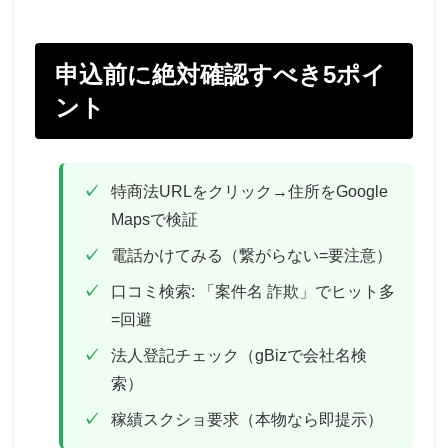
申込前に絶対確認すべき5ポイ
ント
特商法URLをクリック→住所をGoogle
Mapsで検証
電話かけてみる（繋がらない=要注意）
口コミ検索: 「案件名 詐欺」でヒット多
=回避
法人登記チェック（gBizで会社名検
索）
稼績スクショ要求（本物なら即提示）