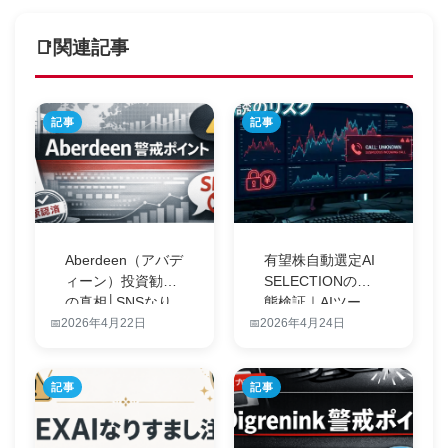
関連記事
記事
記事
Aberdeen（アバデ
有望株自動選定AI
ィーン）投資勧誘
SELECTIONの実
の真相│SNSなり
態検証｜AIツー
す…
ル…
2026年4月22日
2026年4月24日
記事
記事