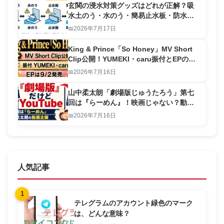
玄関の浸水対策グッズはどれが正解？吸
水土のう・水のう・簡易止水板・防水テ
ープを比較
2026年7月17日
King & Prince「So Honey」MV Short
Clip公開！YUMEKI・caru振付とEPの見
どころ
2026年7月16日
山中柔太朗「劇場版じゅうたろう」第七
回は『らーめん』！映画じゃない？動画
の見どころ
2026年7月16日
人気記事
1
テレグラムのアカウント緑色のマーク
は、どんな意味？