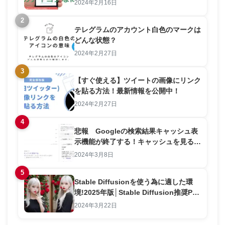
2024年2月16日
2
テレグラムのアカウント白色のマークは
どんな状態？
2024年2月27日
3
【すぐ使える】ツイートの画像にリンク
を貼る方法！最新情報を公開中！
2024年2月27日
4
悲報 Googleの検索結果キャッシュ表
示機能が終了する！キャッシュを見る方
法を解説します。
2024年3月8日
5
Stable Diffusionを使う為に適した環
境!2025年版│Stable Diffusion推奨PC
スペック解説
2024年3月22日