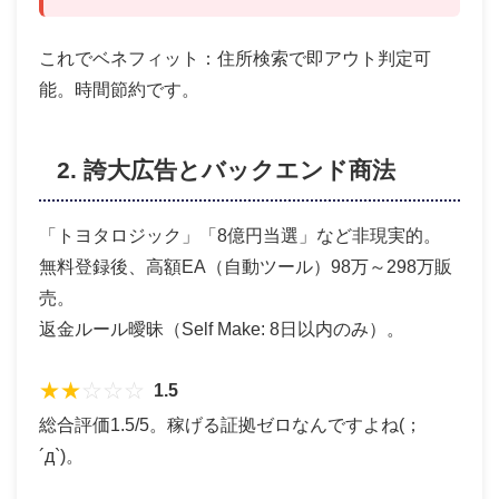
これでベネフィット：住所検索で即アウト判定可
能。時間節約です。
2. 誇大広告とバックエンド商法
「トヨタロジック」「8億円当選」など非現実的。
無料登録後、高額EA（自動ツール）98万～298万販
売。
返金ルール曖昧（Self Make: 8日以内のみ）。
★
★
☆
☆
☆
1.5
総合評価1.5/5。稼げる証拠ゼロなんですよね(；
´д`)。