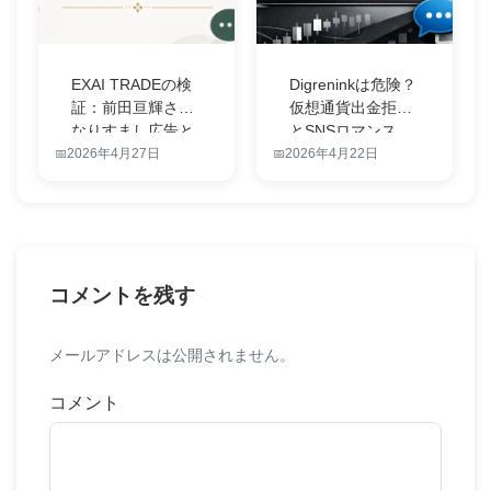
EXAI TRADEの検
Digreninkは危険？
証：前田亘輝さん
仮想通貨出金拒否
なりすまし広告と
とSNSロマンス
出金…
詐…
2026年4月27日
2026年4月22日
コメントを残す
メールアドレスは公開されません。
コメント