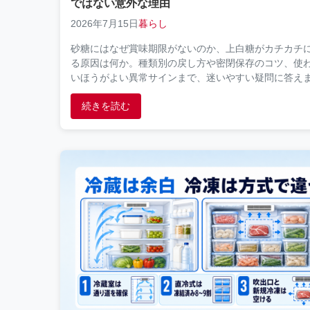
ではない意外な理由
2026年7月15日
暮らし
砂糖にはなぜ賞味期限がないのか、上白糖がカチカチ
る原因は何か。種類別の戻し方や密閉保存のコツ、使
いほうがよい異常サインまで、迷いやすい疑問に答え
す。
続きを読む