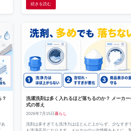
続きを読む
る？
洗濯洗剤は多く入れるほど落ちるのか？ メーカー
式の答え
2026年7月15日
暮らし
があ
洗剤は多すぎても洗浄力はほとんど上がらず、少なすぎ
に、
も洗浄不足になります。メーカーの一次情報をもとに、