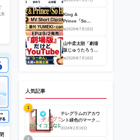
水のう・簡易止水
で
板・防水テープを
歳未
King &
比較
Prince「So
Honey」MV Short
2026年7月16日
Clip公開！
YUMEKI・caru振
山中柔太朗「劇場
付とEPの見どころ
版じゅうたろう」
第七回は『らーめ
2026年7月16日
ん』！映画じゃな
い？動画の見どこ
ろ
人気記事
1
テレグラムのアカウ
ント緑色のマーク
は、どんな意味？
2024年2月16日
閉
2