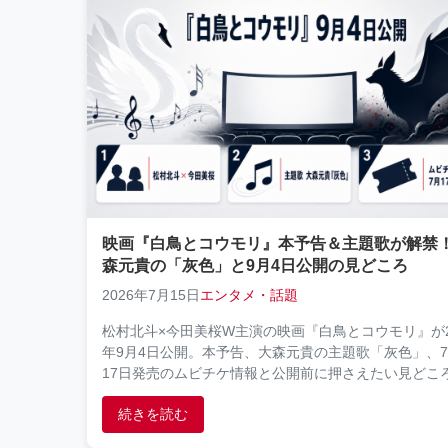
映画『白鳥とコウモリ』本予告＆主題歌が解禁
森元貴の「灰色」と9月4日公開の見どころ
2026年7月15日
エンタメ・話題
松村北斗×今田美桜W主演の映画『白鳥とコウモリ』が2
年9月4日公開。本予告、大森元貴の主題歌「灰色」、
17日発売のムビチケ情報と公開前に押さえたい見どこ
分かります。
続きを読む