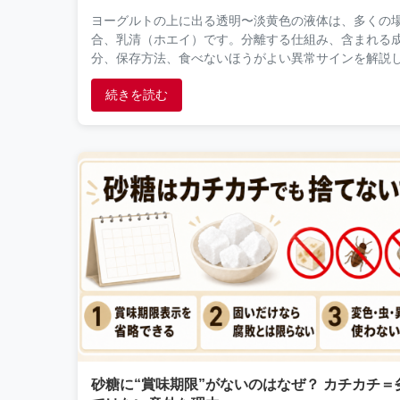
ヨーグルトの上に出る透明〜淡黄色の液体は、多くの
合、乳清（ホエイ）です。分離する仕組み、含まれる
分、保存方法、食べないほうがよい異常サインを解説
す。
続きを読む
砂糖に“賞味期限”がないのはなぜ？ カチカチ＝