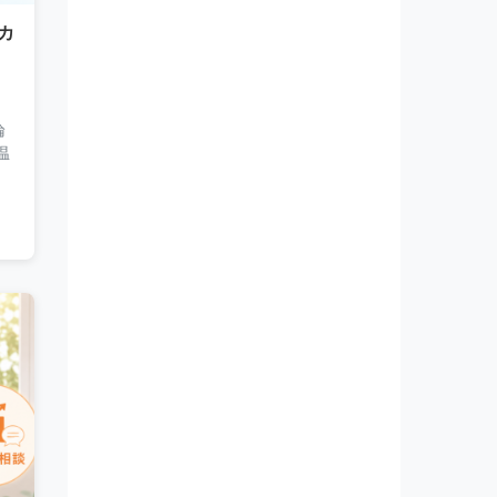
カ
論
温