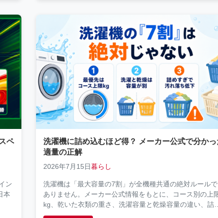
！スペ
洗濯機に詰め込むほど得？ メーカー公式で分かっ
適量の正解
2026年7月15日
暮らし
ペイン
洗濯機は「最大容量の7割」が全機種共通の絶対ルールで
日本
ありません。メーカー公式情報をもとに、コース別の上
kg、乾いた衣類の重さ、洗濯容量と乾燥容量の違い、詰
込みすぎを避ける確認手順を解説します。