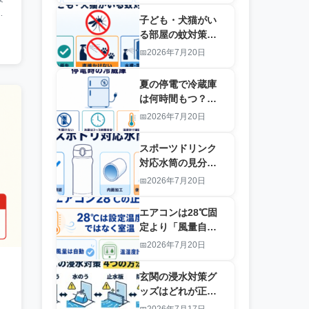
ぎ
子ども・犬猫がい
る部屋の蚊対策｜
殺虫剤・虫よけ・
2026年7月20日
蚊帳・網戸の安全
な使い分け
夏の停電で冷蔵庫
は何時間もつ？食
品を守る保冷剤・
2026年7月20日
温度計・クーラー
ボックス
スポーツドリンク
対応水筒の見分け
方｜ステンレスは
2026年7月20日
ダメ？部活・通勤
用5モデル比較
エアコンは28℃固
定より「風量自
動」？猛暑日の電
2026年7月20日
気代と熱中症を両
立する設定
玄関の浸水対策グ
ッズはどれが正
解？吸水土のう・
2026年7月17日