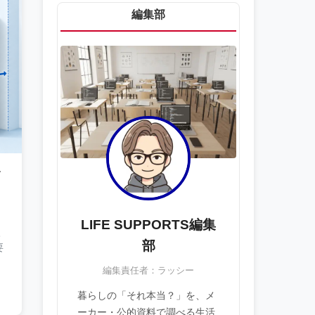
編集部
キ
LIFE SUPPORTS編集
凍
部
要
。
編集責任者：ラッシー
暮らしの「それ本当？」を、メ
ーカー・公的資料で調べる生活