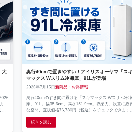
！大
奥行40cmで置きやすい！アイリスオーヤマ「ス
マックス Wスリム冷凍庫」91Lが登場
2026年7月15日
新商品・お得情報
026
奥行40cmのすき間に置ける「スキマックス Wスリム冷
7月
庫」91L。幅35.6cm、高さ151.9cm。収納力、設置に必
ろが
な空間、直販価格76,780円（税込）をチェックできます
続きを読む