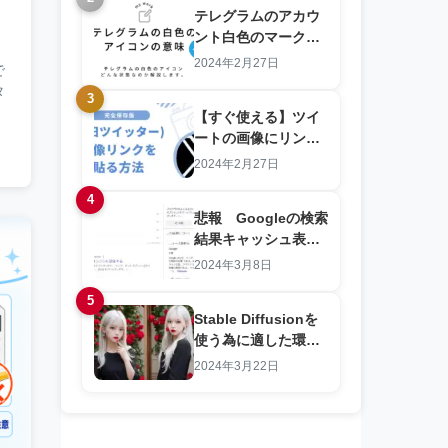
テレグラムのアカウ
ント白色のマークは
どんな状態？
2024年2月27日
で
タ
3
【すぐ使える】ツイ
ートの画像にリンク
を貼る方法！最新情
2024年2月27日
報を公開中！
4
悲報 Googleの検索
結果キャッシュ表示
機能が終了する！キ
2024年3月8日
ャッシュを見る方法
5
を解説します。
Stable Diffusionを
使う為に適した環
境!2025年版│Stable
2024年3月22日
Diffusion推奨PCス
ペック解説