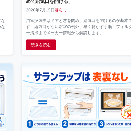
めて給気口を開ける」
2026年7月15日
暮らし
にな
浴室換気中はドアと窓を閉め、給気口を開けるのが基本
わな
す。給気口がない浴室の例外、早く乾かす手順、フィル
ま
ー清掃までメーカー情報から解説します。
続きを読む