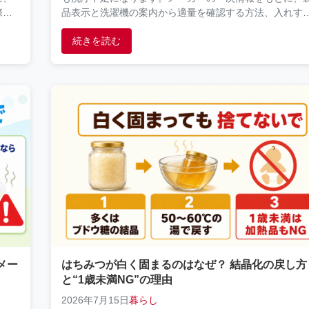
際の
品表示と洗濯機の案内から適量を確認する方法、入れす
による泡・すすぎの注意点を解説します。
続きを読む
メー
はちみつが白く固まるのはなぜ？ 結晶化の戻し方
と“1歳未満NG”の理由
2026年7月15日
暮らし