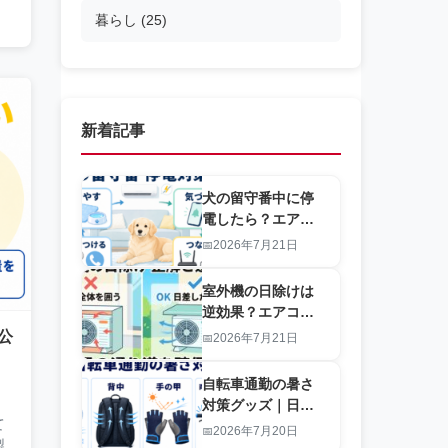
暮らし
(25)
新着記事
犬の留守番中に停
電したら？エアコ
ン停止を知らせる
2026年7月21日
対策グッズと備え
室外機の日除けは
逆効果？エアコン
効率を落とすカバ
公
2026年7月21日
ーと正しい選び方
自転車通勤の暑さ
対策グッズ｜日傘
て
を差さず首・背
2026年7月20日
製
中・手の甲を守る