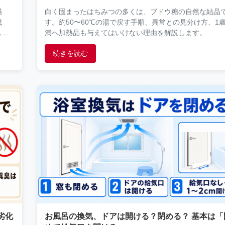
場
白く固まったはちみつの多くは、ブドウ糖の自然な結晶
成
す。約50〜60℃の湯で戻す手順、異常との見分け方、1
しま
満へ加熱品も与えてはいけない理由を解説します。
続きを読む
劣化
お風呂の換気、ドアは開ける？閉める？ 基本は「