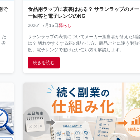
割で
食品用ラップに表裏はある？ サランラップのメー
ー回答と電子レンジのNG
2026年7月15日
暮らし
。た
サランラップの表裏についてメーカー担当者が答えた結
。省
は？ 切れやすくする箱の動かし方、商品ごとに違う耐熱
度、電子レンジで避けたい使い方を解説します。
続きを読む