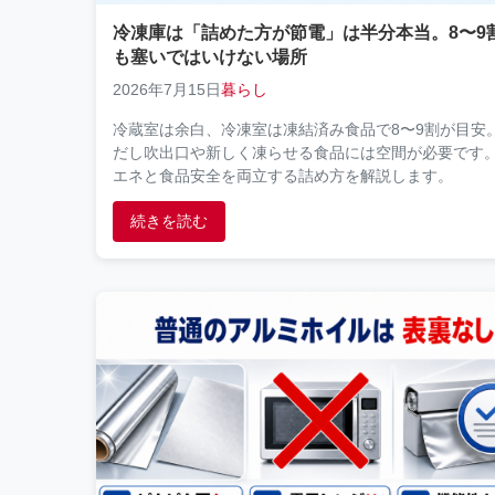
冷凍庫は「詰めた方が節電」は半分本当。8〜9
も塞いではいけない場所
2026年7月15日
暮らし
冷蔵室は余白、冷凍室は凍結済み食品で8〜9割が目安
だし吹出口や新しく凍らせる食品には空間が必要です
エネと食品安全を両立する詰め方を解説します。
続きを読む